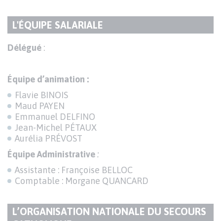
L'ÉQUIPE SALARIALE
TITRE
DU
Texte
Délégué
:
PARAGRAPHE
Équipe d’animation :
Flavie BINOIS
Maud PAYEN
Emmanuel DELFINO
Jean-Michel PÉTAUX
Aurélia PRÉVOST
Équipe Administrative
:
Assistante : Françoise BELLOC
Comptable : Morgane QUANCARD
L’ORGANISATION NATIONALE DU SECOURS