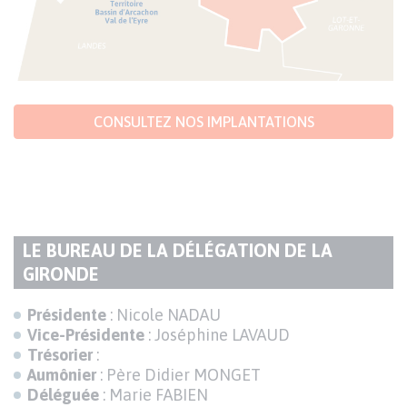
CONSULTEZ NOS IMPLANTATIONS
LE BUREAU DE LA DÉLÉGATION DE LA
TITRE
GIRONDE
DU
Texte
Présidente
: Nicole NADAU
PARAGRAPHE
Vice-Présidente
: Joséphine LAVAUD
Trésorier
:
Aumônier
: Père Didier MONGET
Déléguée
: Marie FABIEN