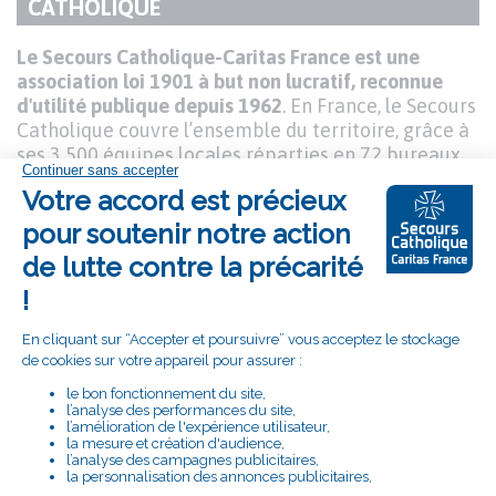
TITRE
CATHOLIQUE
DU
Texte
Le Secours Catholique-Caritas France est une
PARAGRAPHE
association loi 1901 à but non lucratif, reconnue
d'utilité publique depuis 1962
. En France, le Secours
Catholique couvre l’ensemble du territoire, grâce à
ses 3 500 équipes locales réparties en 72 bureaux
locaux appelés "délégations". À l’international,
l’association est membre de la confédération
Caritas Internationalis présente partout dans le
monde à travers ses 165 Caritas membres. Le
Secours Catholique-Caritas France développe ses
actions à l’étranger en lien étroit avec ces Caritas
nationales.
Le Secours Catholique-Caritas France est dirigé par
un président issu de son Conseil d'administration
élu pour trois ans.
L’association est gouvernée par :