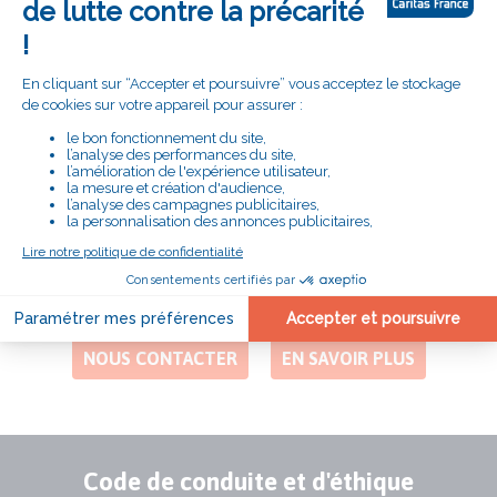
m'engage"
# LE SECOURS CATHOLIQUE
PRÈS DE CHEZ VOUS
DÉLÉGATION DE GIRONDE
Adresse
Parc Château Rouquey - Immeuble Orion II 12,
rue Thalès
33700 MÉRIGNAC
Numéro
05 56 98 35 29
de
téléphone
NOUS CONTACTER
EN SAVOIR PLUS
Code de conduite et d'éthique
Publication