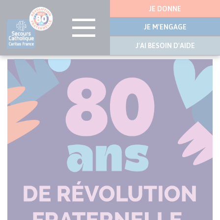
Menu
JE DONNE
latérale
JE M'ENGAGE
J'AI BESOIN D'AIDE
Aller
au
contenu
principal